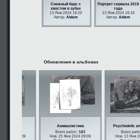
Снежный барс с
Портрет сервала 2019
хвостом в зубах
года
13 Янв 2024 18:20
13 Янв 2024 18:16
Автор:
Aldem
Автор:
Aldem
Обновления в альбомах
ри арт
Анималистика
Psychodelic ant
абот:
347
Всего работ:
183
Всего работ
в 2024 09:09
Нов. 25 Фев 2024 09:09
Нов. 13 Янв 202