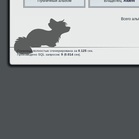
Публичный альбом
Владелец:
Aldem
Всего аль
Страница полностью сгенерирована за
0.125
сек.
Произведено SQL запросов:
9
(
0.014
сек).