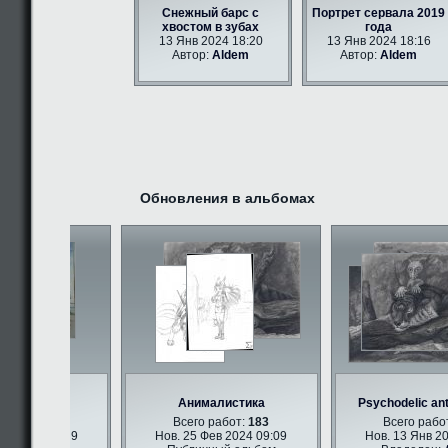
Снежный барс с
Портрет сервала 2019
хвостом в зубах
года
13 Янв 2024 18:20
13 Янв 2024 18:16
Автор:
Aldem
Автор:
Aldem
Обновления в альбомах
и арт
Анималистика
Psychodelic anth
бот:
347
Всего работ:
183
Всего работ:
 2024 09:09
Нов. 25 Фев 2024 09:09
Нов. 13 Янв 2024