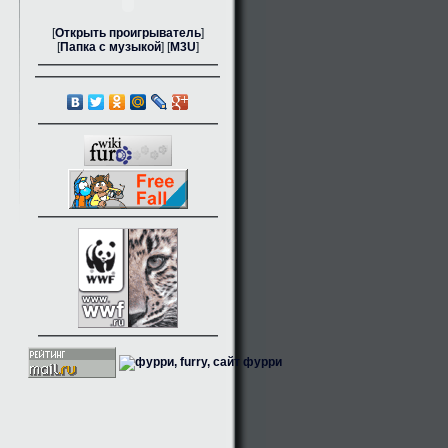
[
Открыть проигрыватель
]
[
Папка с музыкой
] [
M3U
]