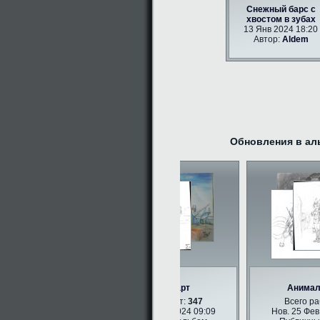
Снежный барс с
хвостом в зубах
13 Янв 2024 18:20
Автор:
Aldem
Обновления в ал
Фурри арт
Анималис
Всего работ:
347
Всего рабо
Нов. 25 Фев 2024 09:09
Нов. 25 Фев 20