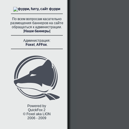
По всем вопросам касательно
размещения баннеров на сайте
обращаться к администрации.
[
Наши баннеры
]
Администрация:
Foxel
,
AFFox
.
Powered by
QuickFox 2
© Foxel aka LION
2006 - 2009