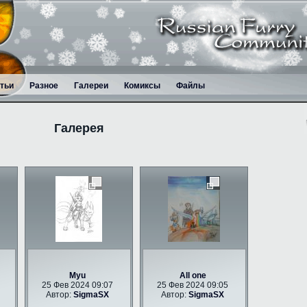
тьи
Разное
Галереи
Комиксы
Файлы
Галерея
Myu
All one
25 Фев 2024 09:07
25 Фев 2024 09:05
Автор:
SigmaSX
Автор:
SigmaSX