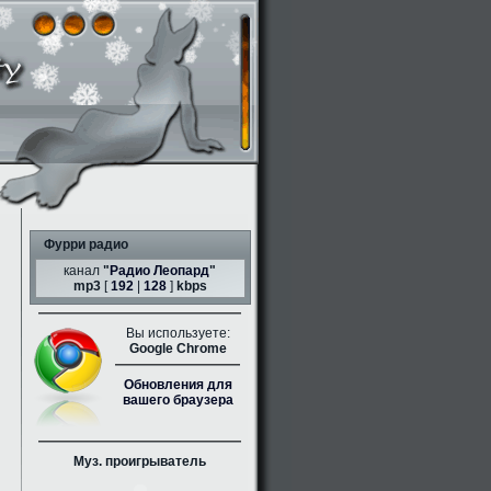
Фурри радио
канал
"
Радио Леопард
"
mp3
[
192
|
128
]
kbps
Вы используете:
Google Chrome
Обновления для
вашего браузера
Муз. проигрыватель