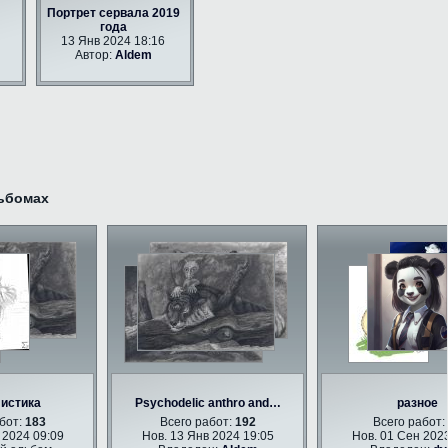
Портрет сервала 2019
года
13 Янв 2024 18:16
Автор:
Aldem
ьбомах
тика
Psychodelic anthro and…
разное
т:
183
Всего работ:
192
Всего работ:
26
24 09:09
Нов. 13 Янв 2024 19:05
Нов. 01 Сен 2023 11