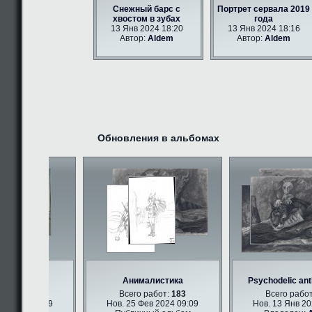
Снежный барс с
Портрет сервала 2019
хвостом в зубах
года
13 Янв 2024 18:20
13 Янв 2024 18:16
Автор:
Aldem
Автор:
Aldem
Обновления в альбомах
 арт
Анималистика
Psychodelic anth
бот:
347
Всего работ:
183
Всего работ:
 2024 09:09
Нов. 25 Фев 2024 09:09
Нов. 13 Янв 2024