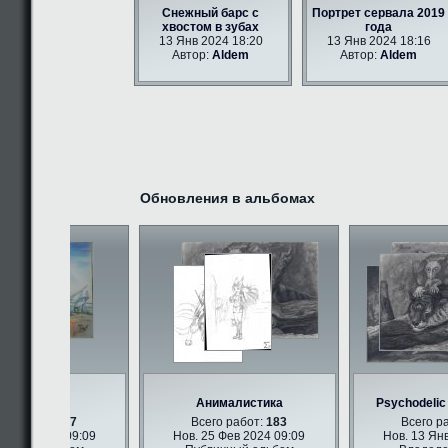
Снежный барс с
Портрет сервала 2019
хвостом в зубах
года
13 Янв 2024 18:20
13 Янв 2024 18:16
Автор:
Aldem
Автор:
Aldem
Обновления в альбомах
урри арт
Анималистика
Psychodelic a
о работ:
347
Всего работ:
183
Всего раб
Фев 2024 09:09
Нов. 25 Фев 2024 09:09
Нов. 13 Янв 