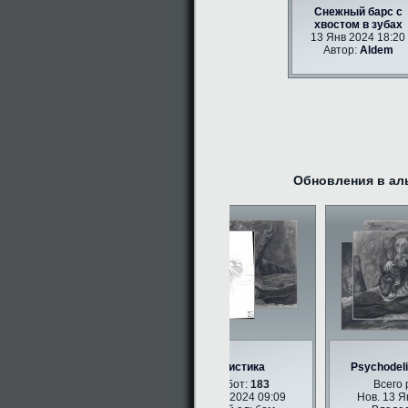
Снежный барс с
хвостом в зубах
13 Янв 2024 18:20
Автор:
Aldem
Обновления в ал
Анималистика
Psychodelic 
Всего работ:
183
Всего ра
Нов. 25 Фев 2024 09:09
Нов. 13 Янв 