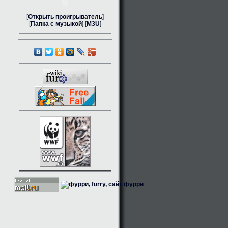
[
Открыть проигрыватель
]
[
Папка с музыкой
] [
M3U
]