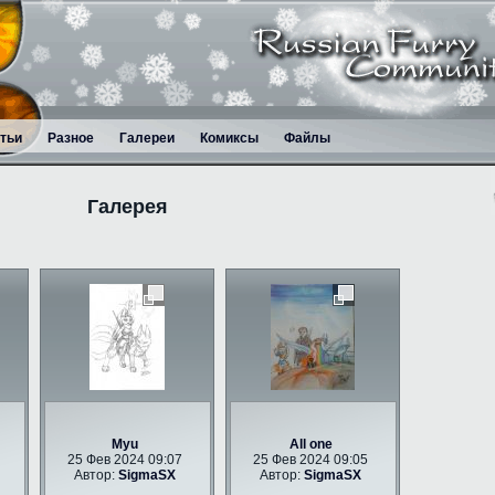
тьи
Разное
Галереи
Комиксы
Файлы
Галерея
Myu
All one
25 Фев 2024 09:07
25 Фев 2024 09:05
Автор:
SigmaSX
Автор:
SigmaSX