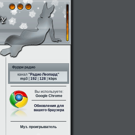
Фурри радио
канал
"
Радио Леопард
"
mp3
[
192
|
128
]
kbps
Вы используете:
Google Chrome
Обновления для
вашего браузера
Муз. проигрыватель