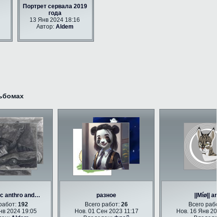
Портрет сервала 2019
года
13 Янв 2024 18:16
Автор:
Aldem
ьбомах
anthro and…
разное
||Míø|| arts
бот:
192
Всего работ:
26
Всего работ:
2024 19:05
Нов. 01 Сен 2023 11:17
Нов. 16 Янв 2019