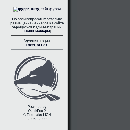
По всем вопросам касательно
размещения баннеров на сайте
обращаться к администрации.
[
Наши баннеры
]
Администрация:
Foxel
,
AFFox
.
Powered by
QuickFox 2
© Foxel aka LION
2006 - 2009