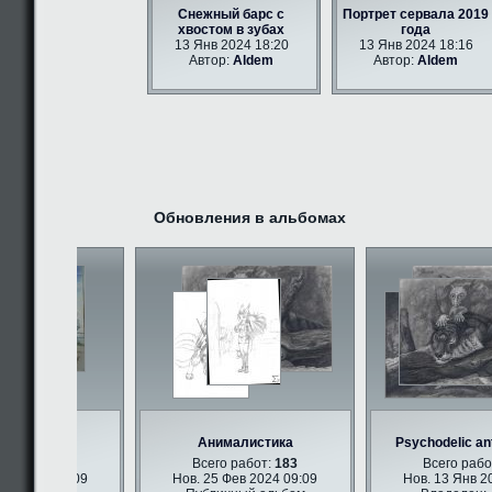
Снежный барс с
Портрет сервала 2019
хвостом в зубах
года
13 Янв 2024 18:20
13 Янв 2024 18:16
Автор:
Aldem
Автор:
Aldem
Обновления в альбомах
и арт
Анималистика
Psychodelic ant
абот:
347
Всего работ:
183
Всего работ:
 2024 09:09
Нов. 25 Фев 2024 09:09
Нов. 13 Янв 202