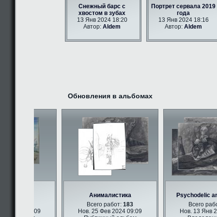
Снежный барс с
Портрет сервала 2019
хвостом в зубах
года
13 Янв 2024 18:20
13 Янв 2024 18:16
Автор:
Aldem
Автор:
Aldem
Обновления в альбомах
ри арт
Анималистика
Psychodelic ant
работ:
347
Всего работ:
183
Всего работ
в 2024 09:09
Нов. 25 Фев 2024 09:09
Нов. 13 Янв 20