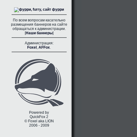
По всем вопросам касательно
размещения баннеров на сайте
обращаться к администрации.
[
Наши баннеры
]
Администрация:
Foxel
,
AFFox
.
Powered by
QuickFox 2
© Foxel aka LION
2006 - 2009