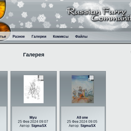
тьи
Разное
Галереи
Комиксы
Файлы
Галерея
Myu
All one
25 Фев 2024 09:07
25 Фев 2024 09:05
Автор:
SigmaSX
Автор:
SigmaSX