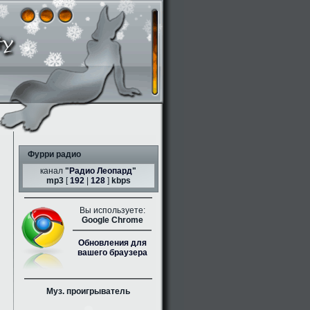
Фурри радио
канал
"
Радио Леопард
"
mp3
[
192
|
128
]
kbps
Вы используете:
Google Chrome
Обновления для
вашего браузера
Муз. проигрыватель