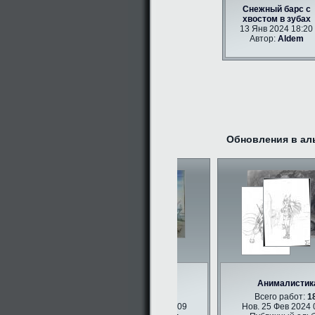
Снежный барс с
хвостом в зубах
13 Янв 2024 18:20
Автор:
Aldem
Обновления в ал
Фурри арт
Анималистика
Всего работ:
347
Всего работ:
183
Нов. 25 Фев 2024 09:09
Нов. 25 Фев 2024 09: