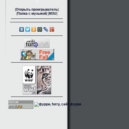
[
Открыть проигрыватель
]
[
Папка с музыкой
] [
M3U
]