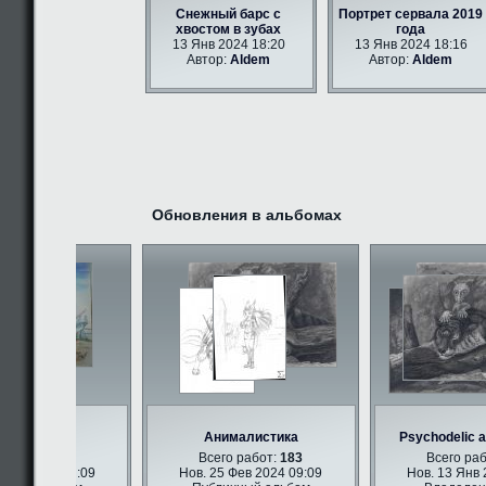
Снежный барс с
Портрет сервала 2019
хвостом в зубах
года
13 Янв 2024 18:20
13 Янв 2024 18:16
Автор:
Aldem
Автор:
Aldem
Обновления в альбомах
ри арт
Анималистика
Psychodelic an
работ:
347
Всего работ:
183
Всего рабо
ев 2024 09:09
Нов. 25 Фев 2024 09:09
Нов. 13 Янв 20