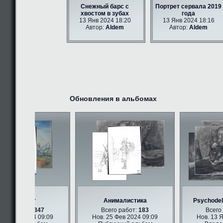
Снежный барс с
Портрет сервала 2019
хвостом в зубах
года
13 Янв 2024 18:20
13 Янв 2024 18:16
Автор:
Aldem
Автор:
Aldem
Обновления в альбомах
Фурри арт
Анималистика
Psychodelic
его работ:
347
Всего работ:
183
Всего р
5 Фев 2024 09:09
Нов. 25 Фев 2024 09:09
Нов. 13 Ян