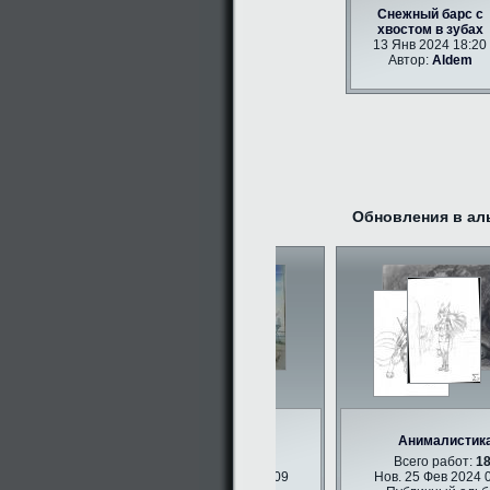
Снежный барс с
хвостом в зубах
13 Янв 2024 18:20
Автор:
Aldem
Обновления в ал
Фурри арт
Анималистика
Всего работ:
347
Всего работ:
183
Нов. 25 Фев 2024 09:09
Нов. 25 Фев 2024 09: