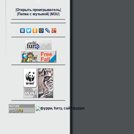
[
Открыть проигрыватель
]
[
Папка с музыкой
] [
M3U
]