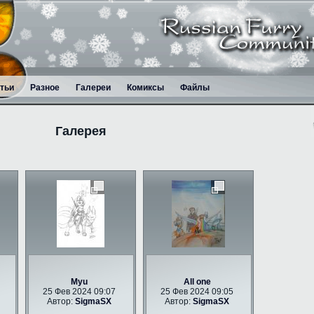
тьи
Разное
Галереи
Комиксы
Файлы
Галерея
Myu
All one
25 Фев 2024 09:07
25 Фев 2024 09:05
Автор:
SigmaSX
Автор:
SigmaSX