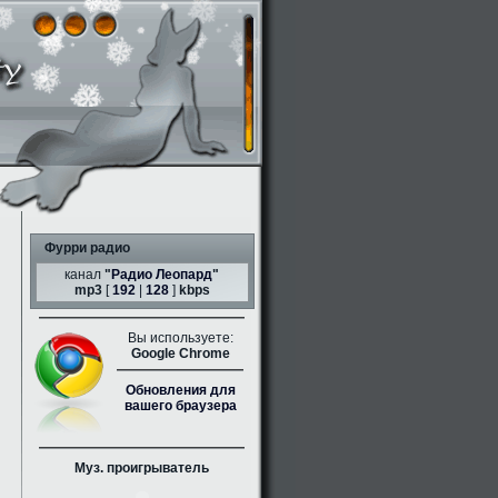
Фурри радио
канал
"
Радио Леопард
"
mp3
[
192
|
128
]
kbps
Вы используете:
Google Chrome
Обновления для
вашего браузера
Муз. проигрыватель