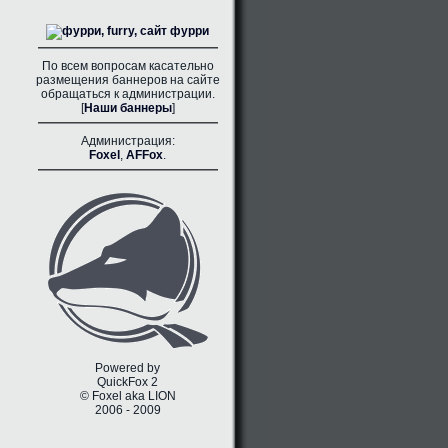
По всем вопросам касательно
размещения баннеров на сайте
обращаться к администрации.
[
Наши баннеры
]
Администрация:
Foxel
,
AFFox
.
Powered by
QuickFox 2
© Foxel aka LION
2006 - 2009