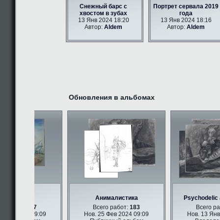
Снежный барс с
Портрет сервала 2019
хвостом в зубах
года
13 Янв 2024 18:20
13 Янв 2024 18:16
Автор:
Aldem
Автор:
Aldem
Обновления в альбомах
рри арт
Анималистика
Psychodelic a
 работ:
347
Всего работ:
183
Всего рабо
Фев 2024 09:09
Нов. 25 Фев 2024 09:09
Нов. 13 Янв 2